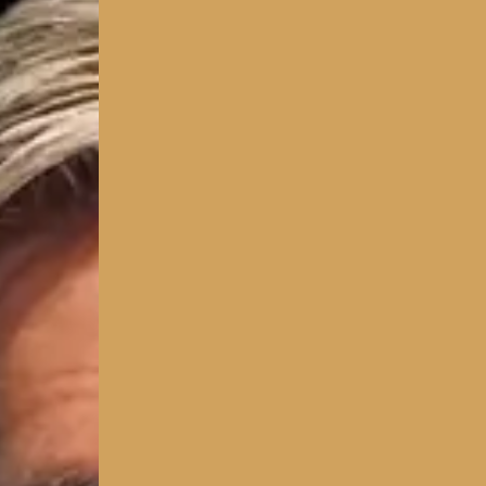
MISSA INTE
THE ACADEMY
LIVE
2026
HYBRIDTRÄNING & HYPERTROFI
FÖR TRÄNARE, COACHER OCH
DJUPT TRANINGSINTRESSERADE
POWER FITNESS XPO
STOCKHOLM