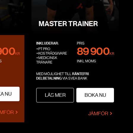
MASTER TRAINER
INKLUDERAR:
PRIS
900
89 900
+PT PRO
+KOSTRÅDGIVARE
KR
KR
+MEDICINSK
S
INKL MOMS
TRÄNARE
MED MÖJLIGHET TILL
RÄNTEFRI
DELBETALNING
VIA SVEA BANK
A NU
LÄS MER
BOKA NU
ÄMFÖR
JÄMFÖR