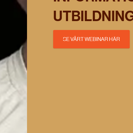
UTBILDNIN
SE VÅRT WEBINAR HÄR