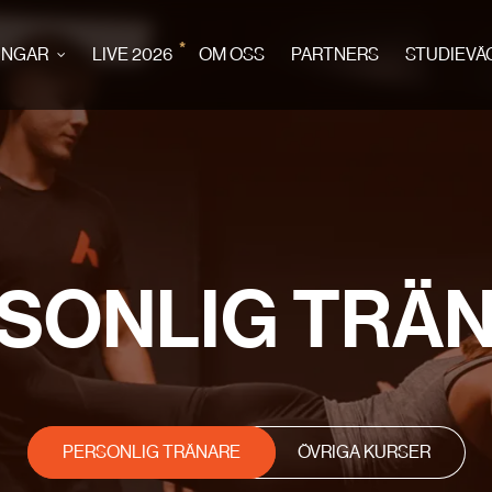
*
INGAR
LIVE 2026
OM OSS
PARTNERS
STUDIEVÄ
SONLIG TRÄ
PERSONLIG TRÄNARE
ÖVRIGA KURSER