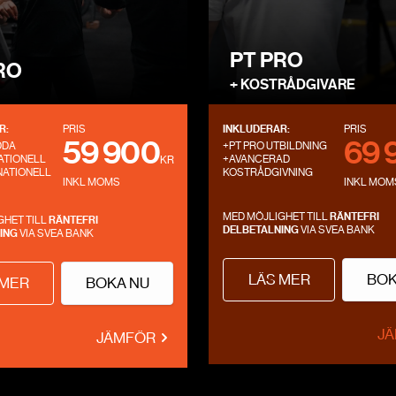
PT PRO
RO
+ KOSTRÅDGIVARE
R:
PRIS
INKLUDERAR:
PRIS
59 900
69 
DDA
+PT PRO UTBILDNING
ATIONELL
+AVANCERAD
KR
NATIONELL
KOSTRÅDGIVNING
INKL MOMS
INKL MOM
MED MÖJLIGHET TILL
RÄNTEFRI
GHET TILL
RÄNTEFRI
DELBETALNING
VIA SVEA BANK
ING
VIA SVEA BANK
LÄS MER
BOK
 MER
BOKA NU
J
JÄMFÖR