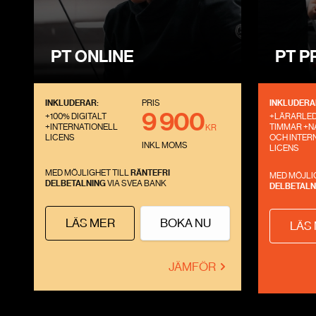
PT ONLINE
PT P
INKLUDERAR:
PRIS
INKLUDERA
9 900
+100% DIGITALT
+LÄRARLE
+INTERNATIONELL
TIMMAR +N
KR
LICENS
OCH INTER
INKL MOMS
LICENS
MED MÖJLIGHET TILL
RÄNTEFRI
MED MÖJLI
DELBETALNING
VIA SVEA BANK
DELBETALN
LÄS MER
BOKA NU
LÄS
JÄMFÖR