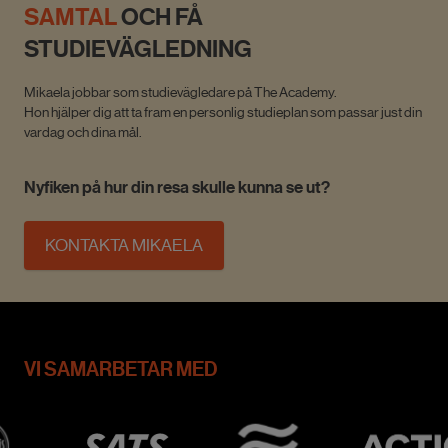
SAMTAL
OCH FÅ
STUDIEVÄGLEDNING
Mikaela jobbar som studievägledare på The Academy.
Hon hjälper dig att ta fram en personlig studieplan som passar just din
vardag och dina mål.
Nyfiken på hur din resa skulle kunna se ut?
KONTAKTA MIKAELA
VI SAMARBETAR MED