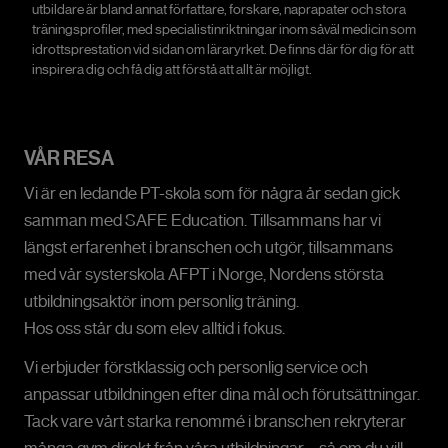
utbildare är bland annat författare, forskare, naprapater och stora
träningsprofiler, med specialistinriktningar inom såväl medicin som
idrottsprestation vid sidan om läraryrket. De finns där för dig för att
inspirera dig och få dig att förstå att allt är möjligt.
VÅR RESA
Vi är en ledande PT-skola som för några år sedan gick
samman med SAFE Education. Tillsammans har vi
längst erfarenhet i branschen och utgör, tillsammans
med vår systerskola AFPT i Norge, Nordens största
utbildningsaktör inom personlig träning.
Hos oss står du som elev alltid i fokus.
Vi erbjuder förstklassig och personlig service och
anpassar utbildningen efter dina mål och förutsättningar.
Tack vare vårt starka renommé i branschen rekryterar
många gym direkt från våra utbildningar – så om du vill