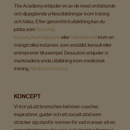
The Academy erbjuder en av de mest omfattande
och djupgående yrkesutbildningar inom träning
och hälsa. Efter genomförd utbildning kan du
jobba som
Personlig
tränare
,
Kostrådgivare
eller
Hälsokonsult
inom en
mängd olika instanser, som anställd, konsult eller
entreprenör till exempel. Dessutom erbjuder vi
marknadens enda utbildning inom medicinsk
träning,
Medicinsk tränare
.
KONCEPT
Vi tror på att branschen behöver coacher,
inspiratörer, guider och ett socialt stöd som
sträcker sig utanför normen för vad vi anser att en
personlig tränare ska vara. I vår läroplan lägger vi