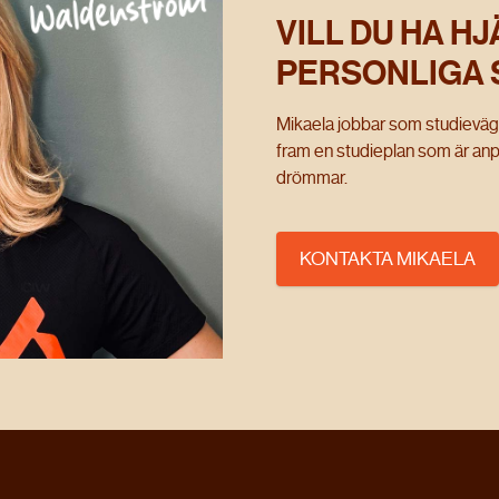
Waldenström
VILL DU HA HJ
PERSONLIGA 
Mikaela jobbar som studievägl
fram en studieplan som är anpa
drömmar.
KONTAKTA MIKAELA