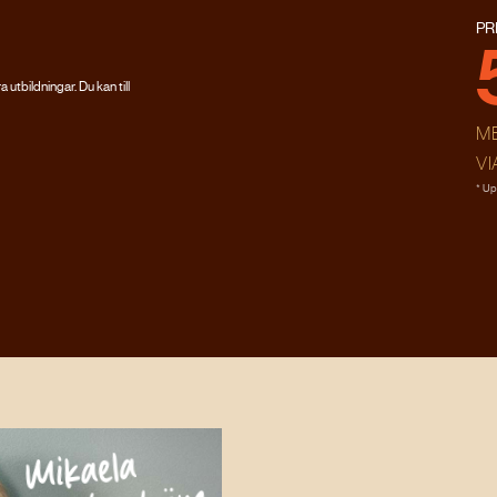
PR
 utbildningar. Du kan till
M
VI
* Up
Mikaela