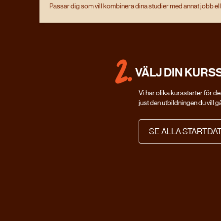
Passar dig som vill kombinera dina studier med annat jobb ell
2.
VÄLJ DIN KURS
Vi har olika kursstarter för de
just den utbildningen du vill gå
SE ALLA STARTDA