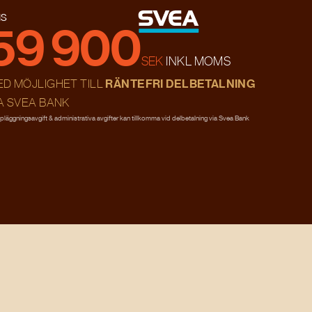
IS
59 900
SEK
INKL MOMS
ED MÖJLIGHET TILL
RÄNTEFRI DELBETALNING
A SVEA BANK
pläggningsavgift & administrativa avgifter kan tillkomma vid delbetalning via Svea Bank