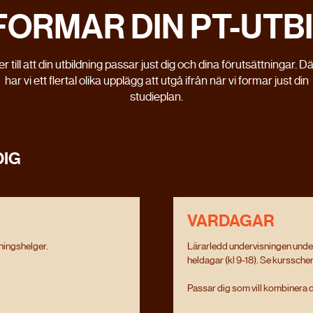
 FORMAR DIN PT-UTB
er till att din utbildning passar just dig och dina förutsättningar. D
har vi ett flertal olika upplägg att utgå ifrån när vi formar just din
studieplan.
MISSA INTE
DIG
THE ACADEMY
LIVE
2026
VARDAGAR
ningshelger.
Lärarledd undervisningen under
heldagar (kl 9-18). Se kurssche
HYBRIDTRÄNING & HYPERTROFI
Passar dig som vill kombinera di