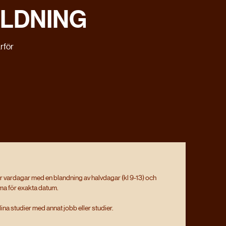
ILDNING
ärför
 vardagar med en blandning av halvdagar (kl 9-13) och
ma för exakta datum.
na studier med annat jobb eller studier.