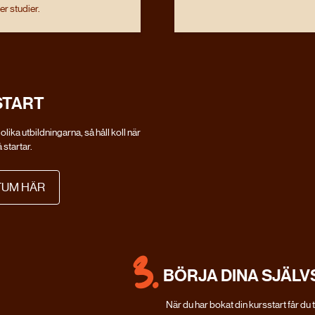
FÖR TRÄNARE, COACHER OCH
er studier.
DJUPT TRANINGSINTRESSERADE
POWER FITNESS XPO
STOCKHOLM
14 NOV 2026
START
 olika utbildningarna, så håll koll när
 startar.
LÄS MER
TUM HÄR
3.
BÖRJA DINA SJÄLV
När du har bokat din kursstart får du ti