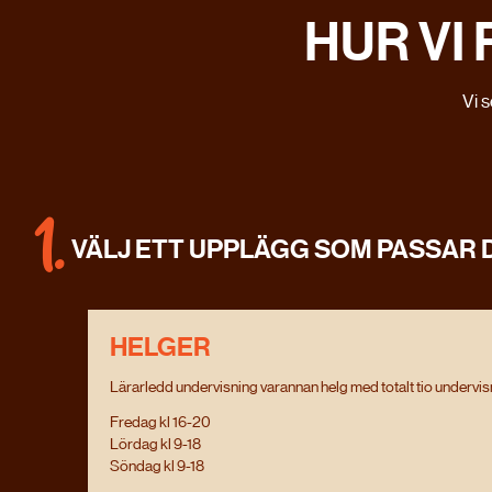
HUR VI
Vi s
1.
VÄLJ ETT UPPLÄGG SOM PASSAR 
HELGER
Lärarledd undervisning varannan helg med totalt tio undervis
Fredag kl 16-20
Lördag kl 9-18
Söndag kl 9-18