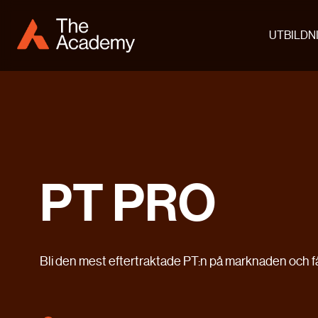
UTBILDN
PT PRO
Bli den mest eftertraktade PT:n på marknaden och få 