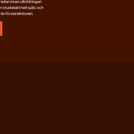
 redan innan utbildningen
n studietakt helt själv, och
ån första lektionen.