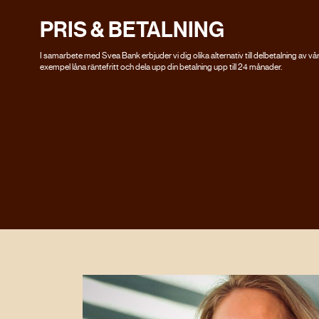
PRIS & BETALNING
I samarbete med Svea Bank erbjuder vi dig olika alternativ till delbetalning av våra
exempel låna räntefritt och dela upp din betalning upp till 24 månader.