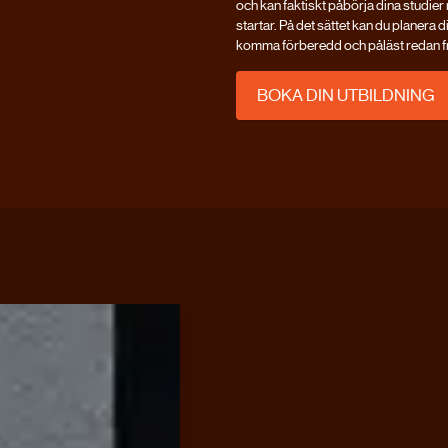
och kan faktiskt påbörja dina studier
startar. På det sättet kan du planera di
komma förberedd och påläst redan fr
BOKA DIN UTBILDNING