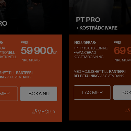
PT PRO
RO
+ KOSTRÅDGIVARE
R:
PRIS
INKLUDERAR:
PRIS
59 900
69 
DDA
+PT PRO UTBILDNING
ATIONELL
+AVANCERAD
KR
NATIONELL
KOSTRÅDGIVNING
INKL MOMS
INKL MOM
MED MÖJLIGHET TILL
RÄNTEFRI
GHET TILL
RÄNTEFRI
DELBETALNING
VIA SVEA BANK
ING
VIA SVEA BANK
LÄS MER
BOK
 MER
BOKA NU
J
JÄMFÖR