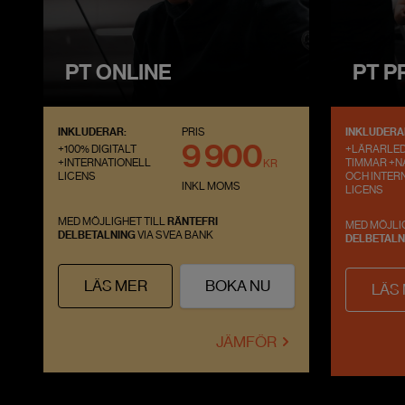
PT ONLINE
PT P
INKLUDERAR:
PRIS
INKLUDERA
9 900
+100% DIGITALT
+LÄRARLE
+INTERNATIONELL
TIMMAR +N
KR
LICENS
OCH INTER
INKL MOMS
LICENS
MED MÖJLIGHET TILL
RÄNTEFRI
MED MÖJLI
DELBETALNING
VIA SVEA BANK
DELBETALN
LÄS MER
BOKA NU
LÄS
JÄMFÖR