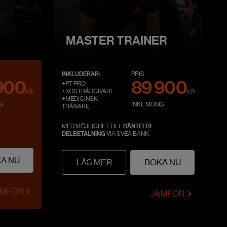
MASTER TRAINER
INKLUDERAR:
PRIS
900
89 900
+PT PRO
+KOSTRÅDGIVARE
KR
KR
+MEDICINSK
S
INKL MOMS
TRÄNARE
MED MÖJLIGHET TILL
RÄNTEFRI
DELBETALNING
VIA SVEA BANK
A NU
LÄS MER
BOKA NU
ÄMFÖR
JÄMFÖR