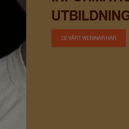
UTBILDNIN
SE VÅRT WEBINAR HÄR