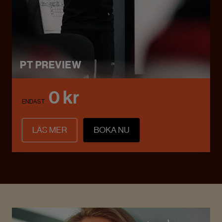
PT PREVIEW
0 kr
ENDAST
LÄS MER
BOKA NU