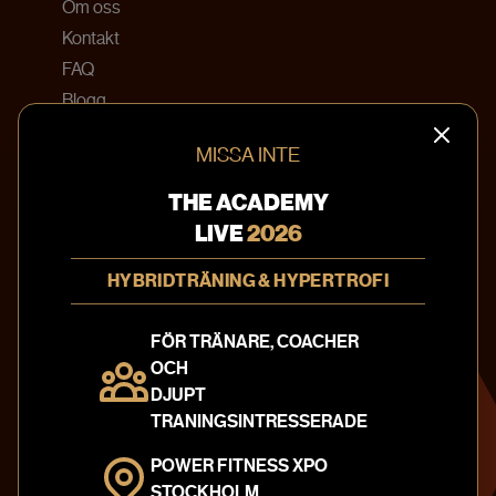
Om oss
Kontakt
FAQ
Blogg
Bokningsvillkor
MISSA INTE
KONTAKTA OSS
THE ACADEMY
info@theacademy.se
LIVE
2026
010-20 220 41
HYBRIDTRÄNING & HYPERTROFI
Textilgatan 31
120 30 Stockholm
FÖR TRÄNARE, COACHER
Sweden
OCH
Integritetspolicy
DJUPT
TRANINGSINTRESSERADE
FÖLJ OSS PÅ
POWER FITNESS XPO
STOCKHOLM