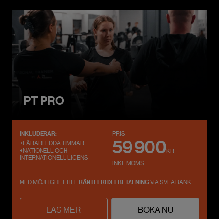
PT PRO
INKLUDERAR:
PRIS
59 900
+LÄRARLEDDA TIMMAR
+NATIONELL OCH
KR
INTERNATIONELL LICENS
INKL MOMS
MED MÖJLIGHET TILL
RÄNTEFRI DELBETALNING
VIA SVEA BANK
LÄS MER
BOKA NU