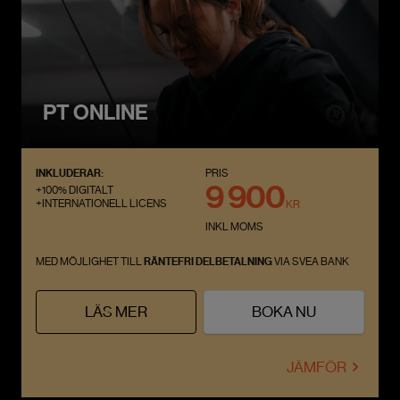
PT ONLINE
INKLUDERAR:
PRIS
9 900
+100% DIGITALT
+INTERNATIONELL LICENS
KR
INKL MOMS
MED MÖJLIGHET TILL
RÄNTEFRI DELBETALNING
VIA SVEA BANK
LÄS MER
BOKA NU
JÄMFÖR