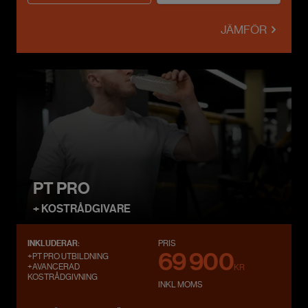
JÄMFÖR
PT PRO
+ KOSTRÅDGIVARE
INKLUDERAR:
PRIS
69 900
+PT PRO UTBILDNING
+AVANCERAD
KR
KOSTRÅDGIVNING
INKL MOMS