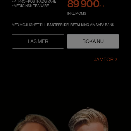
89 900
+PT PRO +KOSTRÅDGIVARE
+MEDICINSK TRÄNARE
KR
INKL MOMS
MED MÖJLIGHET TILL
RÄNTEFRI DELBETALNING
VIA SVEA BANK
LÄS MER
BOKA NU
JÄMFÖR