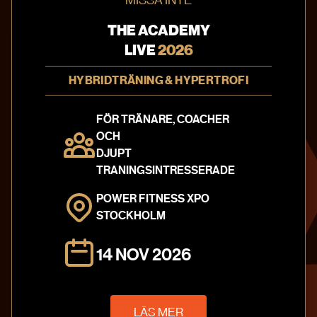
MISSA INTE
KONTAKTA OSS
THE ACADEMY
info@theacademy.se
LIVE
2026
010-20 220 41
HYBRIDTRÄNING & HYPERTROFI
Textilgatan 31
120 30 Stockholm
FÖR TRÄNARE, COACHER
Sweden
OCH
Integritetspolicy
DJUPT
TRANINGSINTRESSERADE
FÖLJ OSS PÅ
POWER FITNESS XPO
STOCKHOLM
14 NOV 2026
LÄS MER