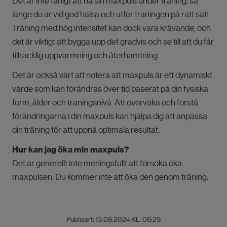
Det är inte farligt att nå sin maxpuls under träning, så
länge du är vid god hälsa och utför träningen på rätt sätt.
Träning med hög intensitet kan dock vara krävande, och
det är viktigt att bygga upp det gradvis och se till att du får
tillräcklig uppvärmning och återhämtning.
Det är också värt att notera att maxpuls är ett dynamiskt
värde som kan förändras över tid baserat på din fysiska
form, ålder och träningsnivå. Att övervaka och förstå
förändringarna i din maxpuls kan hjälpa dig att anpassa
din träning för att uppnå optimala resultat.
Hur kan jag öka min maxpuls?
Det är generellt inte meningsfullt att försöka öka
maxpulsen. Du kommer inte att öka den genom träning.
Publisert: 13.08.2024 KL. 08:29