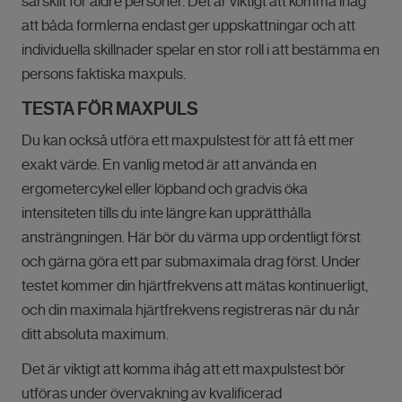
särskilt för äldre personer. Det är viktigt att komma ihåg
att båda formlerna endast ger uppskattningar och att
individuella skillnader spelar en stor roll i att bestämma en
persons faktiska maxpuls.
TESTA FÖR MAXPULS
Du kan också utföra ett maxpulstest för att få ett mer
exakt värde. En vanlig metod är att använda en
ergometercykel eller löpband och gradvis öka
intensiteten tills du inte längre kan upprätthålla
ansträngningen. Här bör du värma upp ordentligt först
och gärna göra ett par submaximala drag först. Under
testet kommer din hjärtfrekvens att mätas kontinuerligt,
och din maximala hjärtfrekvens registreras när du når
ditt absoluta maximum.
Det är viktigt att komma ihåg att ett maxpulstest bör
utföras under övervakning av kvalificerad