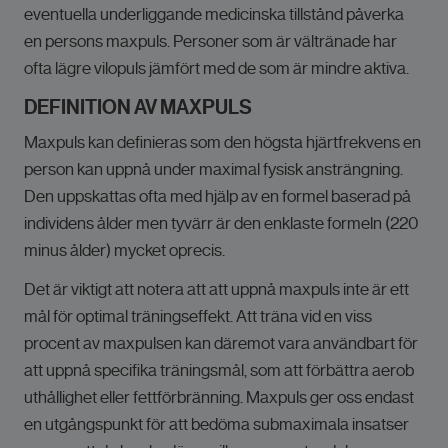
eventuella underliggande medicinska tillstånd påverka
en persons maxpuls. Personer som är vältränade har
ofta lägre vilopuls jämfört med de som är mindre aktiva.
DEFINITION AV MAXPULS
Maxpuls kan definieras som den högsta hjärtfrekvens en
person kan uppnå under maximal fysisk ansträngning.
Den uppskattas ofta med hjälp av en formel baserad på
individens ålder men tyvärr är den enklaste formeln (220
minus ålder) mycket oprecis.
Det är viktigt att notera att att uppnå maxpuls inte är ett
mål för optimal träningseffekt. Att träna vid en viss
procent av maxpulsen kan däremot vara användbart för
att uppnå specifika träningsmål, som att förbättra aerob
uthållighet eller fettförbränning. Maxpuls ger oss endast
en utgångspunkt för att bedöma submaximala insatser