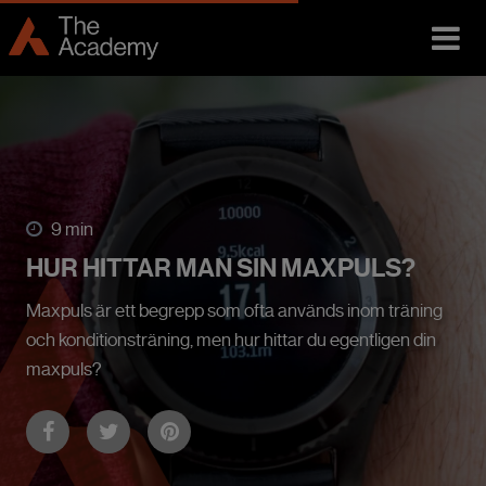
9 min
HUR HITTAR MAN SIN MAXPULS?
Maxpuls är ett begrepp som ofta används inom träning
och konditionsträning, men hur hittar du egentligen din
maxpuls?