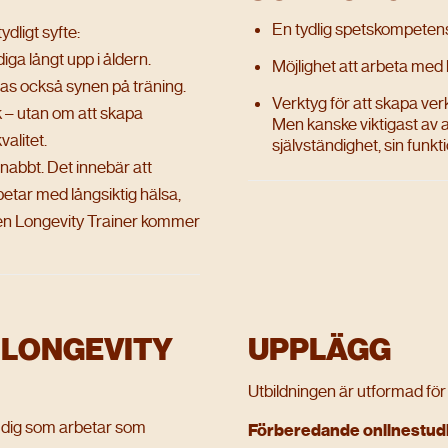
En tydlig spetskompete
dligt syfte:
diga långt upp i åldern.
Möjlighet att arbeta med 
dras också synen på träning.
Verktyg för att skapa verk
k – utan om att skapa
Men kanske viktigast av a
valitet.
självständighet, sin funkti
snabbt. Det innebär att
tar med långsiktig hälsa,
r en Longevity Trainer kommer
L LONGEVITY
UPPLÄGG
Utbildningen är utformad för 
r dig som arbetar som
Förberedande onlinestudi