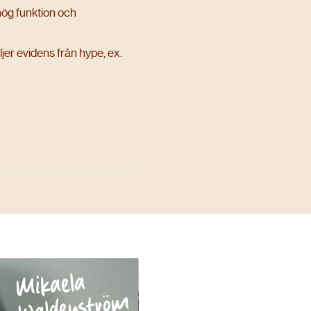
FÖR TRÄNARE, COACHER OCH
 hög funktion och
DJUPT TRANINGSINTRESSERADE
POWER FITNESS XPO
jer evidens från hype, ex.
STOCKHOLM
14 NOV 2026
LÄS MER
Mikaela
Waldenström