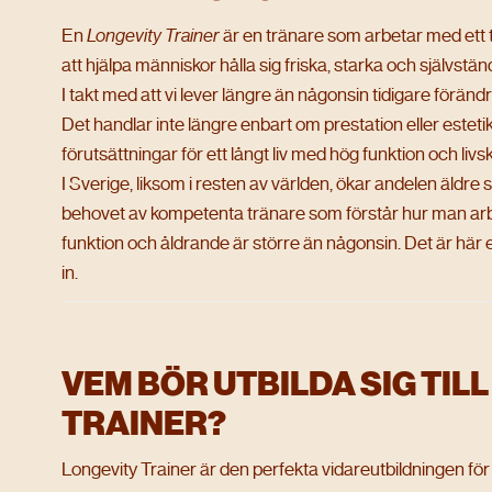
En
Longevity Trainer
är en tränare som arbetar med ett ty
att hjälpa människor hålla sig friska, starka och självstän
I takt med att vi lever längre än någonsin tidigare förän
Det handlar inte längre enbart om prestation eller esteti
förutsättningar för ett långt liv med hög funktion och livsk
I Sverige, liksom i resten av världen, ökar andelen äldre 
behovet av kompetenta tränare som förstår hur man arbe
funktion och åldrande är större än någonsin. Det är hä
in.
VEM BÖR UTBILDA SIG TIL
TRAINER?
Longevity Trainer är den perfekta vidareutbildningen fö