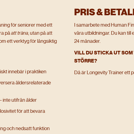
PRIS & BETA
ing för seniorer med ett
I samarbete med Human Finans 
ara på
att träna
, utan på att
våra utbildningar. Du kan till
om ett verktyg för långsiktig
24 månader.
VILL DU STICKA UT SOM
STÖRRE?
MISSA INTE
skt innebär i praktiken
Då är Longevity Trainer ett p
THE ACADEMY
eversera åldersrelaterade
LIVE
2026
 inte utifrån ålder
osivitet för att bevara
HYBRIDTRÄNING & HYPERTROFI
ring och nedsatt funktion