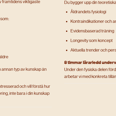
v framtidens viktigaste
Du bygger upp din teoretiska 
Åldrandets fysiologi
l som:
Kontraindikationer och 
Evidensbaserad träning
Longevity som koncept
Aktuella trender och per
 äldre
8 timmar lärarledd underv
en annan typ av kunskap än
Under den fysiska delen fördj
arbetar vi med konkreta till
tresserad och vill förstå hur
ring, inte bara i din kunskap