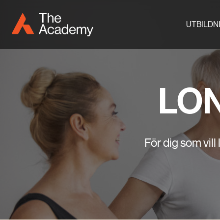
UTBILDN
LON
För dig som vill