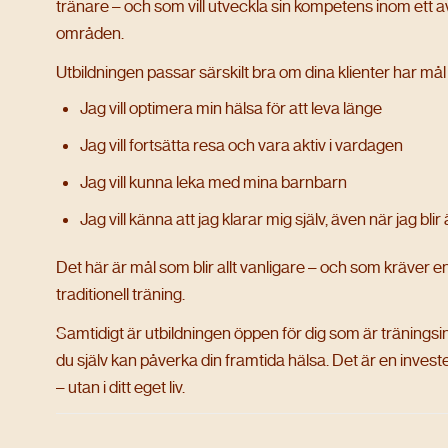
tränare – och som vill utveckla sin kompetens inom ett a
områden.
Utbildningen passar särskilt bra om dina klienter har må
Jag vill optimera min hälsa för att leva länge
Jag vill fortsätta resa och vara aktiv i vardagen
Jag vill kunna leka med mina barnbarn
Jag vill känna att jag klarar mig själv, även när jag blir
Det här är mål som blir allt vanligare – och som kräver 
traditionell träning.
Samtidigt är utbildningen öppen för dig som är träningsin
du själv kan påverka din framtida hälsa. Det är en investe
– utan i ditt eget liv.