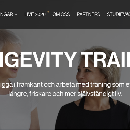
*
INGAR
LIVE 2026
OM OSS
PARTNERS
STUDIEVÄ
GEVITY TRA
 ligga i framkant och arbeta med träning som et
längre, friskare och mer självständigt liv.