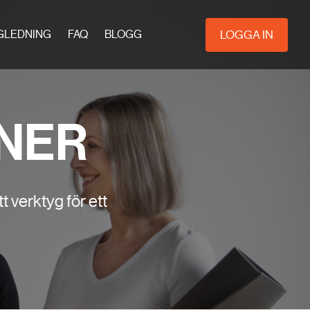
LOGGA IN
GLEDNING
FAQ
BLOGG
INER
t verktyg för ett