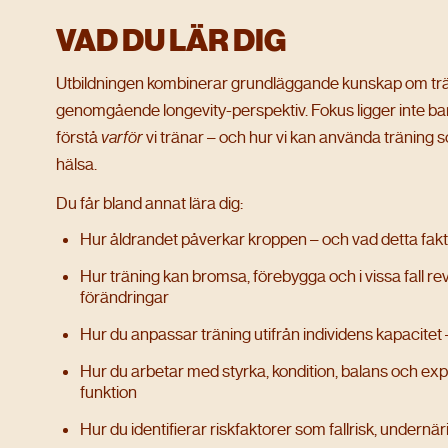
VAD DU LÄR DIG
Utbildningen kombinerar grundläggande kunskap om trän
genomgående longevity-perspektiv. Fokus ligger inte b
förstå
varför
vi tränar – och hur vi kan använda träning s
hälsa.
Du får bland annat lära dig:
Hur åldrandet påverkar kroppen – och vad detta fakti
Hur träning kan bromsa, förebygga och i vissa fall r
förändringar
Hur du anpassar träning utifrån individens kapacitet –
Hur du arbetar med styrka, kondition, balans och expl
funktion
Hur du identifierar riskfaktorer som fallrisk, undernä