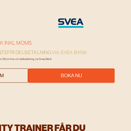
K INKL MOMS
TEFRI DELBETALNING
VIA SVEA BANK
an tillkomma vid delbetalning via Svea Bank
UM
BOKA NU
TY TRAINER FÅR DU