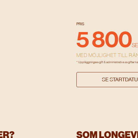
PRIS
5 800
SE
MED MÖJLIGHET TILL
RÄN
* Uppläggningsavgift & administrativa avgifter k
SE STARTDAT
ER?
SOM LONGEVI