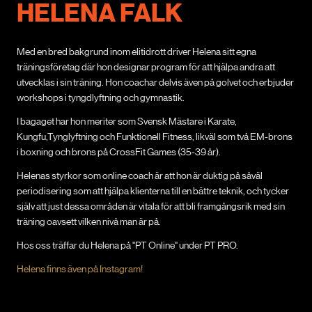
HELENA FALK
Med en bred bakgrund inom elitidrott driver Helena sitt egna
träningsföretag där hon designar program för att hjälpa andra att
utvecklas i sin träning. Hon coachar delvis även på golvet och erbjuder
workshops i tyngdlyftning och gymnastik.
I bagaget har hon meriter som Svensk Mästare i Karate,
Kungfu,Tynglyftning och Funktionell Fitness, likväl som två EM-brons
i boxning och brons på CrossFit Games (35-39 år).
Helenas styrkor som online coach är att hon är duktig på såväl
periodisering som att hjälpa klienterna till en bättre teknik, och tycker
själv att just dessa områden är vitala för att bli framgångsrik med sin
träning oavsett vilken nivå man är på.
Hos oss träffar du Helena på "PT Online" under PT PRO.
Helena finns även på Instagram!