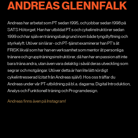
ANDREAS GLENNFALK
Andreas har arbetat som PT sedan 1995, och jobbar sedan 1998 på
SATS Hötorget. Han har utbildat PT:s och cykelinstruktörer sedan
1999 och har själv en träningsbakgrund inom både tyngdlyftning och
styrkelyft. Utöver sin lärar- och PT-tjänst examinerar han PT's åt
FRISK likväl som har han en verksamhet som mentor åt personliga
tränare och gruppträningsinstruktörer, då han har en passion att inte
bara träna andra, utan även vara delaktig i såväl deras utveckling som
segrar och motgångar. Utöver detta är han lite lätt nördigt
cykelintresserad (citat från Andreas själv!). Hos oss träffar du
Andreas under vår PT-utbildning på bl.a. dagarna: Digital Introduktion,
Analys och Funktionell träning och Programdesign.
Andreas finns även på Instagram!