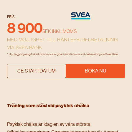
PRIS
8 900
SEK INKL MOMS
MED MÖJLIGHET TILL
RÄNTEFRI DELBETALNING
VIA SVEA BANK
* Uppläggningsavgift & administrativa avgifter kan tillkomma vid delbetalning via Svea Bank
SE STARTDATUM
BOKA NU
Träning som stöd vid psykisk ohälsa
Psykisk ohälsa är idag en av våra största