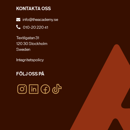
MISSA INTE
KONTAKTA OSS
THE ACADEMY
info@theacademy.se
LIVE
2026
010-20 220 41
HYBRIDTRÄNING & HYPERTROFI
Textilgatan 31
120 30 Stockholm
FÖR TRÄNARE, COACHER
Sweden
OCH
Integritetspolicy
DJUPT
TRANINGSINTRESSERADE
FÖLJ OSS PÅ
POWER FITNESS XPO
STOCKHOLM
14 NOV 2026
LÄS MER