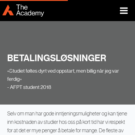
BETALINGSLØSNINGER
«Studiet føltes dyrt ved oppstart, men billig når jeg var
ferdig»
- AFPT student 2018
Selv om man har gode inntjeningsmuligheter og kan tjene
inn kostnaden av studier hos oss på kort tid har vi respekt
for at det er mye penger å betale for mange. De fleste av