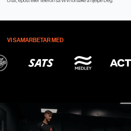
chat, epost eller telefon så vil vi forsøke å hjelpe Deg.
VI SAMARBETAR MED