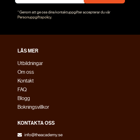
* Genom att ge oss dina kontaktuppgifter accepterar du vår
Personuppgiftspolicy
.
LÄS MER
Utbildningar
Om oss
Kontakt
FAQ
Blogg
Bokningsvillkor
MISSA INTE
KONTAKTA OSS
THE ACADEMY
info@theacademy.se
LIVE
2026