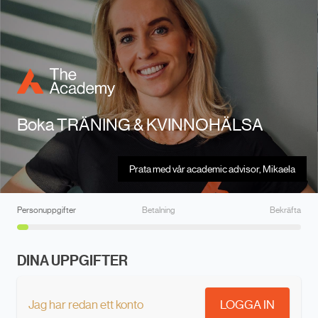
Boka TRÄNING & KVINNOHÄLSA
Prata med vår academic advisor, Mikaela
Personuppgifter
Betalning
Bekräfta
DINA UPPGIFTER
Jag har redan ett konto
LOGGA IN