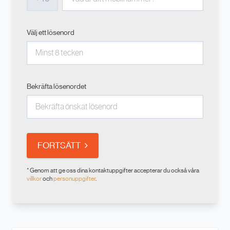
Välj ett lösenord
Bekräfta lösenordet
FORTSÄTT
* Genom att ge oss dina kontaktuppgifter accepterar du också våra
villkor
och
personuppgifter
.