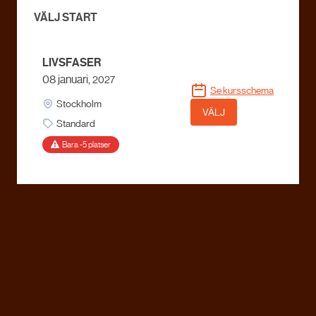
VÄLJ START
LIVSFASER
08 januari,
2027
Se kursschema
Stockholm
VÄLJ
Standard
Bara -5 platser