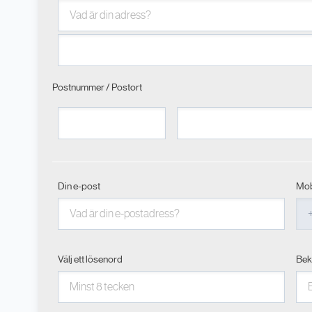
Postnummer / Postort
Din e-post
Mob
Välj ett lösenord
Bek