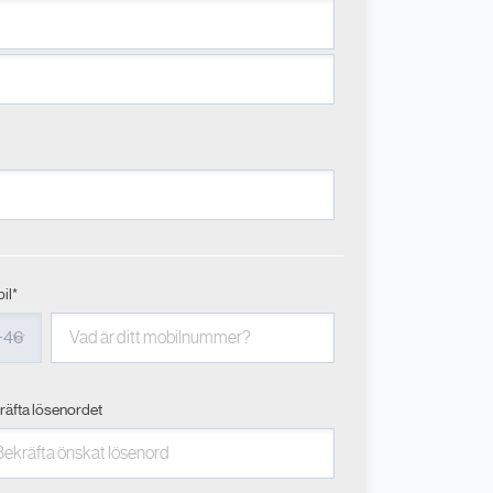
il*
räfta lösenordet